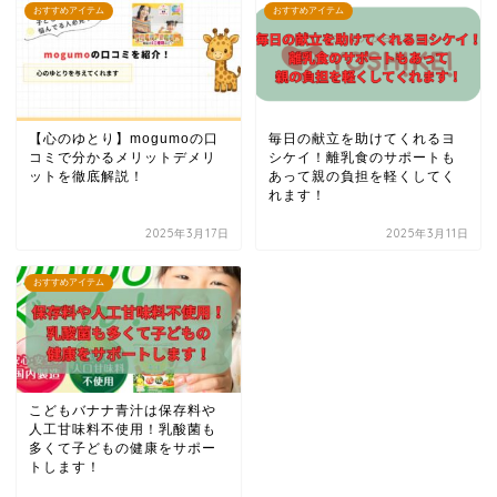
おすすめアイテム
おすすめアイテム
【心のゆとり】mogumoの口
毎日の献立を助けてくれるヨ
コミで分かるメリットデメリ
シケイ！離乳食のサポートも
ットを徹底解説！
あって親の負担を軽くしてく
れます！
2025年3月17日
2025年3月11日
おすすめアイテム
こどもバナナ青汁は保存料や
人工甘味料不使用！乳酸菌も
多くて子どもの健康をサポー
トします！