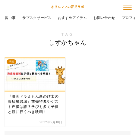
きりんママの育児ラボ
習い事
サブスクサービス
おすすめアイテム
お問い合わせ
プロフ
― TAG ―
しずかちゃん
映画
『映画ドラえもん新のび太の
海底鬼岩城』前売特典やゲス
ト声優は誰？学びも多く子供
と観に行くべき映画！
2025年9月10日