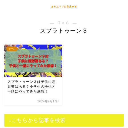
きりんママの育児ラボ
― TAG ―
スプラトゥーン３
ゲーム
スプラトゥーン３は子供に悪
影響はある？小学生の子供と
一緒にやってみた感想！
2024年4月17日
↓こちらから記事を検索