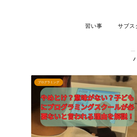
習い事
サブス
―
プログラミング