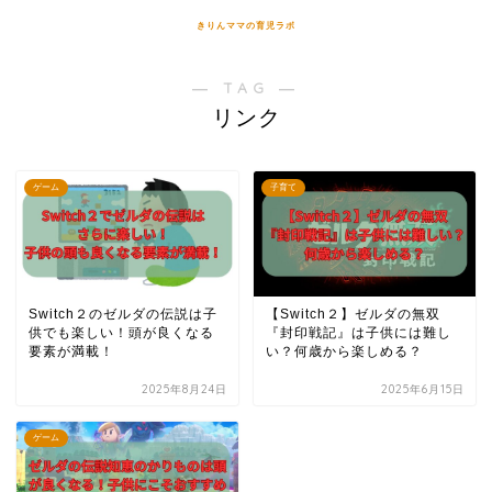
きりんママの育児ラボ
― TAG ―
リンク
ゲーム
子育て
Switch２のゼルダの伝説は子
【Switch２】ゼルダの無双
供でも楽しい！頭が良くなる
『封印戦記』は子供には難し
要素が満載！
い？何歳から楽しめる？
2025年8月24日
2025年6月15日
ゲーム