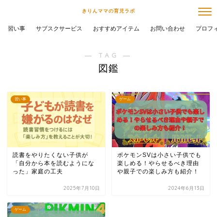
きりんママの育児ラボ
習い事
サブスクサービス
おすすめアイテム
お問い合わせ
プロフ
― TAG ―
図鑑
習い事
ゲーム
読書をやりたくない子供が
ポケモンSVは小さい子供でも
「自分から本を読むようにな
楽しめる！やらせるべき理由
った」家庭の工夫
や親子での楽しみ方も紹介！
2025年7月10日
2024年6月13日
ゲーム