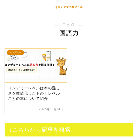
きりんママの育児ラボ
― TAG ―
国語力
ヨンデミー
ヨンデミーレベルは本の難し
さを数値化したもの！レベル
ごとの本について紹介
2025年10月14日
↓こちらから記事を検索