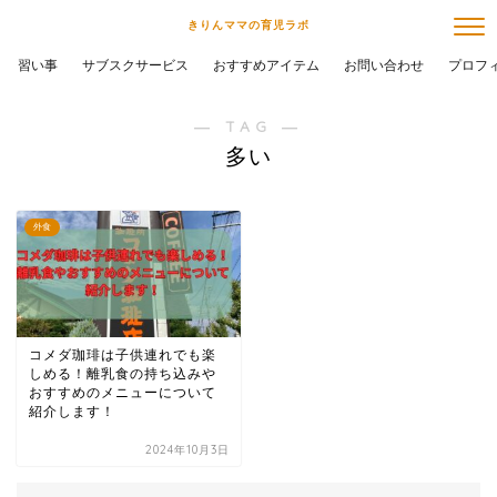
きりんママの育児ラボ
習い事
サブスクサービス
おすすめアイテム
お問い合わせ
プロフ
― TAG ―
多い
外食
コメダ珈琲は子供連れでも楽
しめる！離乳食の持ち込みや
おすすめのメニューについて
紹介します！
2024年10月3日