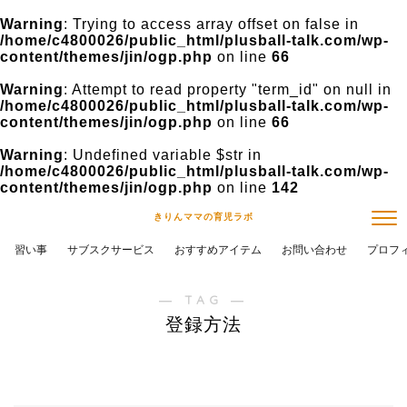
Warning
: Trying to access array offset on false in
/home/c4800026/public_html/plusball-talk.com/wp-
content/themes/jin/ogp.php
on line
66
Warning
: Attempt to read property "term_id" on null in
/home/c4800026/public_html/plusball-talk.com/wp-
content/themes/jin/ogp.php
on line
66
Warning
: Undefined variable $str in
/home/c4800026/public_html/plusball-talk.com/wp-
content/themes/jin/ogp.php
on line
142
きりんママの育児ラボ
習い事
サブスクサービス
おすすめアイテム
お問い合わせ
プロフ
― TAG ―
登録方法