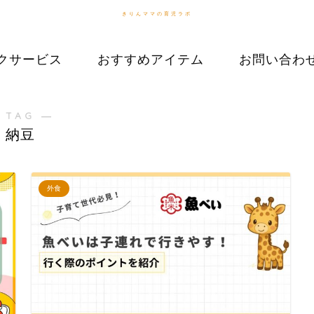
きりんママの育児ラボ
クサービス
おすすめアイテム
お問い合わ
 TAG ―
納豆
外食