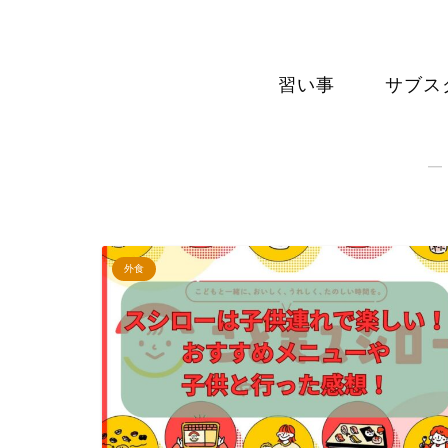
習い事
サブス
―
外食