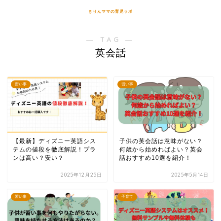
きりんママの育児ラボ
― TAG ―
英会話
習い事
習い事
【最新】ディズニー英語シス
子供の英会話は意味がない？
テムの値段を徹底解説！プラ
何歳から始めればよい？英会
ンは高い？安い？
話おすすめ10選を紹介！
2025年12月25日
2025年5月14日
習い事
子育て