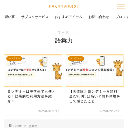
きりんママの育児ラボ
習い事
サブスクサービス
おすすめアイテム
お問い合わせ
プロフ
― TAG ―
語彙力
ヨンデミー
ヨンデミー
ヨンデミーは中学生でも使え
【実体験】ヨンデミー月額料
る！効果的な利用方法を紹
金2,980円は高い？無料体験を
介！
して感じたこと
2025年10月7日
2025年9月25日
HOME
語彙力