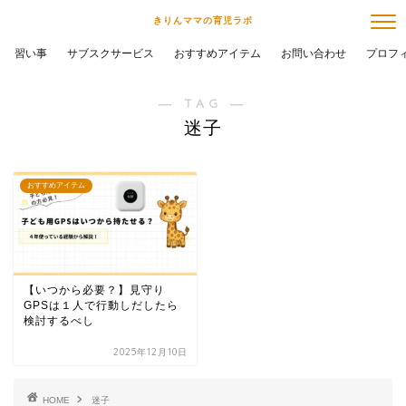
きりんママの育児ラボ
習い事
サブスクサービス
おすすめアイテム
お問い合わせ
プロフ
― TAG ―
迷子
おすすめアイテム
【いつから必要？】見守り
GPSは１人で行動しだしたら
検討するべし
2025年12月10日
HOME
迷子