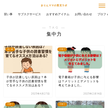
きりんママの育児ラボ
習い事
サブスクサービス
おすすめアイテム
お問い合わせ
プロフ
― TAG ―
集中力
習い事
子育て
子供が読書しない原因は？本
電子書籍が子供に与える影響
が苦手な子供の読書習慣を育
は？メリットとデメリットを
てるオススメ方法はある？
考えてみました。
2025年4月27日
2025年2月14日
子育て
子育て