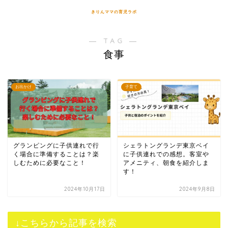
きりんママの育児ラボ
― TAG ―
食事
お出かけ
子育て
グランピングに子供連れで行
シェラトングランデ東京ベイ
く場合に準備することは？楽
に子供連れでの感想。客室や
しむために必要なこと！
アメニティ、朝食を紹介しま
す！
2024年10月17日
2024年9月8日
↓こちらから記事を検索