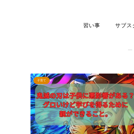
習い事
サブス
―
子育て