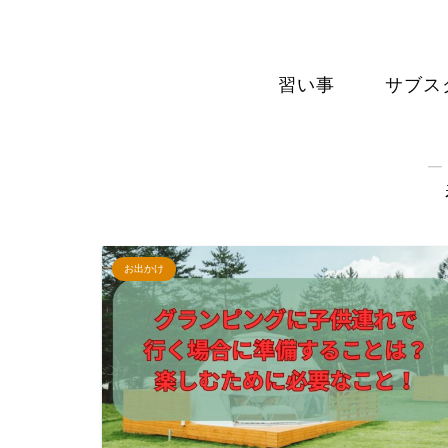
習い事
サブス
―
お出かけ