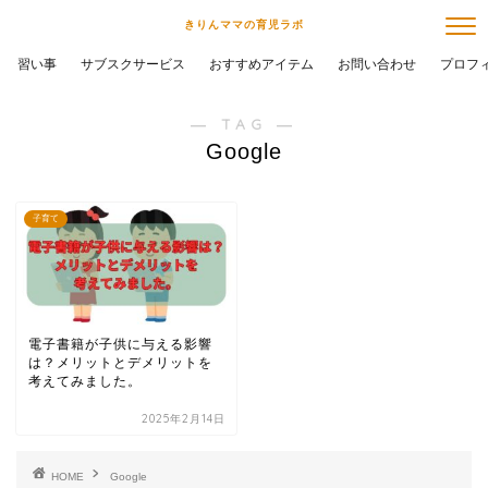
きりんママの育児ラボ
習い事
サブスクサービス
おすすめアイテム
お問い合わせ
プロフ
― TAG ―
Google
子育て
電子書籍が子供に与える影響
は？メリットとデメリットを
考えてみました。
2025年2月14日
HOME
Google