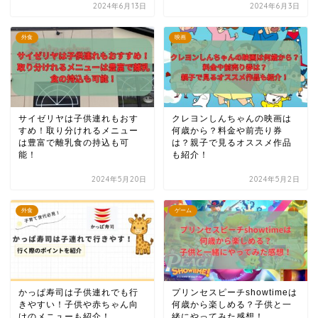
2024年6月13日
2024年6月3日
外食
映画
サイゼリヤは子供連れもおす
クレヨンしんちゃんの映画は
すめ！取り分けれるメニュー
何歳から？料金や前売り券
は豊富で離乳食の持込も可
は？親子で見るオススメ作品
能！
も紹介！
2024年5月20日
2024年5月2日
外食
ゲーム
かっぱ寿司は子供連れでも行
プリンセスピーチshowtimeは
きやすい！子供や赤ちゃん向
何歳から楽しめる？子供と一
けのメニューも紹介！
緒にやってみた感想！