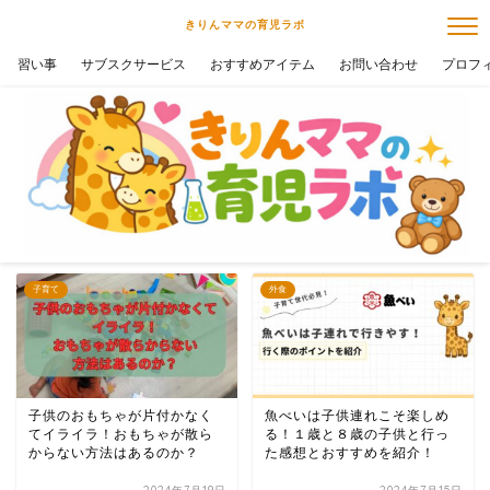
きりんママの育児ラボ
習い事
サブスクサービス
おすすめアイテム
お問い合わせ
プロフ
子育て
外食
子供のおもちゃが片付かなく
魚べいは子供連れこそ楽しめ
てイライラ！おもちゃが散ら
る！１歳と８歳の子供と行っ
からない方法はあるのか？
た感想とおすすめを紹介！