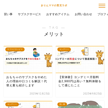
きりんママの育児ラボ
習い事
サブスクサービス
おすすめアイテム
お問い合わせ
プロフ
― TAG ―
メリット
サブスクサービス
ヨンデミー
おもちゃのサブスクをやめた
【実体験】ヨンデミー月額料
人の理由や口コミを解説！代
金2,980円は高い？無料体験を
替え案も紹介します
して感じたこと
2025年12月23日
2025年9月25日
ヨンデミー
習い事