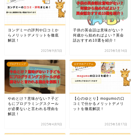
ヨンデミーの評判や口コミか
子供の英会話は意味がない？
らメリットデメリットを徹底
何歳から始めればよい？英会
解説！
話おすすめ10選を紹介！
2025年9月5日
2025年5月14日
プログラミング
おすすめアイテム
やめとけ？意味がない？子ど
【心のゆとり】mogumoの口
もにプログラミングスクール
コミで分かるメリットデメリ
が必要ないと言われる理由を
ットを徹底解説！
解説！
2025年4月9日
2025年3月17日