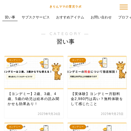
きりんママの育児ラボ
習い事
サブスクサービス
おすすめアイテム
お問い合わせ
プロフ
― CATEGORY ―
習い事
ヨンデミー
ヨンデミー
【ヨンデミー】2歳、3歳、4
【実体験】ヨンデミー月額料
歳、5歳の幼児は絵本の読み聞
金2,980円は高い？無料体験を
かせも効果あり！
して感じたこと
2025年9月26日
2025年9月25日
ヨンデミー
ヨンデミー